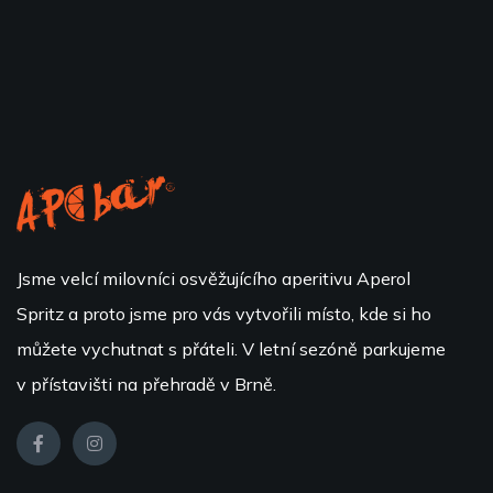
Jsme velcí milovníci osvěžujícího aperitivu Aperol
Spritz a proto jsme pro vás vytvořili místo, kde si ho
můžete vychutnat s přáteli. V letní sezóně parkujeme
v přístavišti na přehradě v Brně.